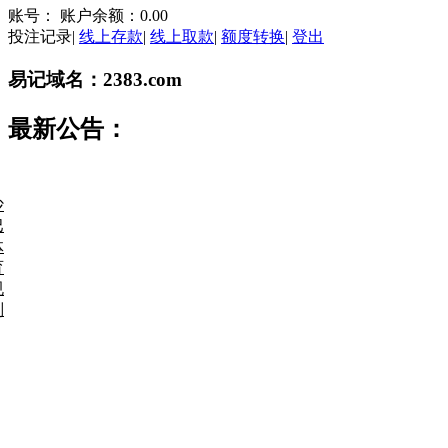
账号：
账户余额：
0.00
投注记录
|
线上存款
|
线上取款
|
额度转换
|
登出
易记域名：2383.com
最新公告：
沙
巴
体
育
规
则