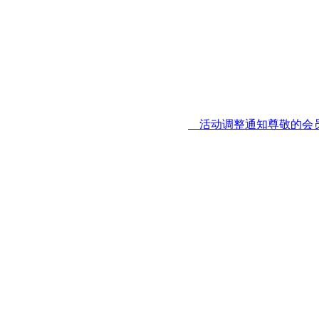
活动调整通知尊敬的会员：为