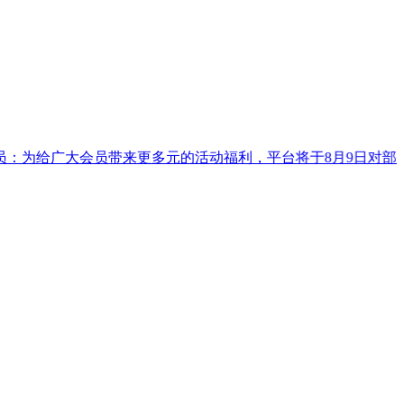
给广大会员带来更多元的活动福利，平台将于8月9日对部分活动