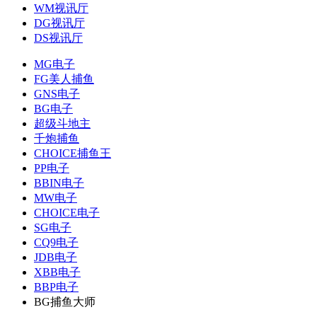
WM视讯厅
DG视讯厅
DS视讯厅
MG电子
FG美人捕鱼
GNS电子
BG电子
超级斗地主
千炮捕鱼
CHOICE捕鱼王
PP电子
BBIN电子
MW电子
CHOICE电子
SG电子
CQ9电子
JDB电子
XBB电子
BBP电子
BG捕鱼大师